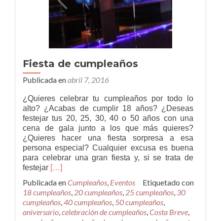
Fiesta de cumpleaños
Publicada en
abril 7, 2016
¿Quieres celebrar tu cumpleaños por todo lo
alto? ¿Acabas de cumplir 18 años? ¿Deseas
festejar tus 20, 25, 30, 40 o 50 años con una
cena de gala junto a los que más quieres?
¿Quieres hacer una fiesta sorpresa a esa
persona especial? Cualquier excusa es buena
para celebrar una gran fiesta y, si se trata de
Leer
festejar
[…]
másFiesta
Publicada en
Cumpleaños
,
Eventos
Etiquetado con
de
18 cumpleaños
,
20 cumpleaños
,
25 cumpleaños
,
30
cumpleaños
cumpleaños
,
40 cumpleaños
,
50 cumpleaños
,
aniversario
,
celebración de cumpleaños
,
Costa Breve
,