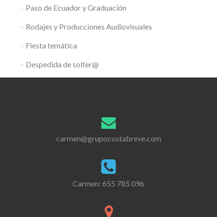
Paso de Ecuador y Graduación
Rodajes y Producciones Audiovisuales
Fiesta temática
Despedida de solter@
carmen@grupocostabreve.com
Carmen:
655 785 096