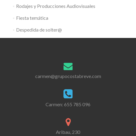
Rodajes y Producciones Audiovisuales
Fiesta temática
Despedida de solter@
carmen@grupocostabreve.com
Carmen:
655 785 096
Aribau, 230