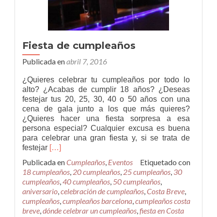
Fiesta de cumpleaños
Publicada en
abril 7, 2016
¿Quieres celebrar tu cumpleaños por todo lo
alto? ¿Acabas de cumplir 18 años? ¿Deseas
festejar tus 20, 25, 30, 40 o 50 años con una
cena de gala junto a los que más quieres?
¿Quieres hacer una fiesta sorpresa a esa
persona especial? Cualquier excusa es buena
para celebrar una gran fiesta y, si se trata de
Leer
festejar
[…]
másFiesta
Publicada en
Cumpleaños
,
Eventos
Etiquetado con
de
18 cumpleaños
,
20 cumpleaños
,
25 cumpleaños
,
30
cumpleaños
cumpleaños
,
40 cumpleaños
,
50 cumpleaños
,
aniversario
,
celebración de cumpleaños
,
Costa Breve
,
cumpleaños
,
cumpleaños barcelona
,
cumpleaños costa
breve
,
dónde celebrar un cumpleaños
,
fiesta en Costa