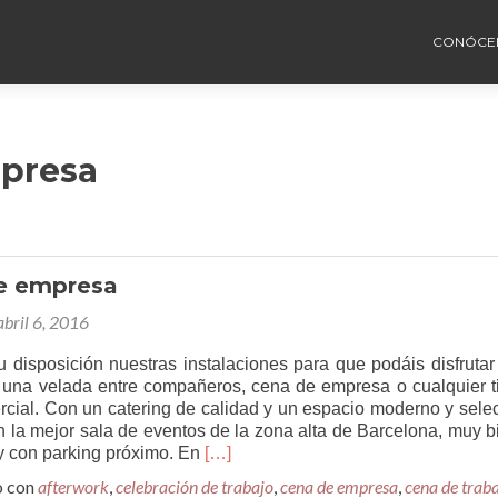
CONÓCE
presa
e empresa
abril 6, 2016
 disposición nuestras instalaciones para que podáis disfrutar
, una velada entre compañeros, cena de empresa o cualquier t
rcial. Con un catering de calidad y un espacio moderno y selec
en la mejor sala de eventos de la zona alta de Barcelona, muy b
Leer
 con parking próximo. En
[…]
másCóctel
o con
afterwork
,
celebración de trabajo
,
cena de empresa
,
cena de trab
de