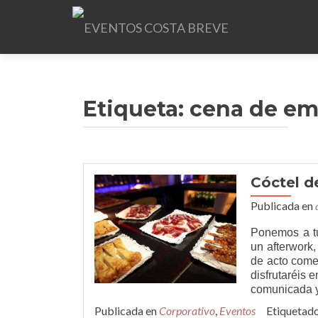
Etiqueta:
cena de em
Cóctel d
Publicada en
Ponemos a tu
un afterwork
de acto come
disfrutaréis 
comunicada y
Publicada en
Corporativo
,
Eventos
Etiquetad