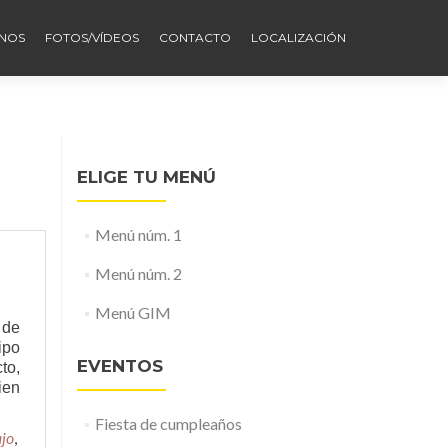
NOS
FOTOS/VÍDEOS
CONTACTO
LOCALIZACIÓN
ELIGE TU MENÚ
Menú núm. 1
Menú núm. 2
Menú GIM
 de
ipo
EVENTOS
to,
ien
Fiesta de cumpleaños
ajo
,